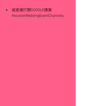
s
.
或直接打開GOOGLE搜索
HoustonWeddingEventChannels​ 