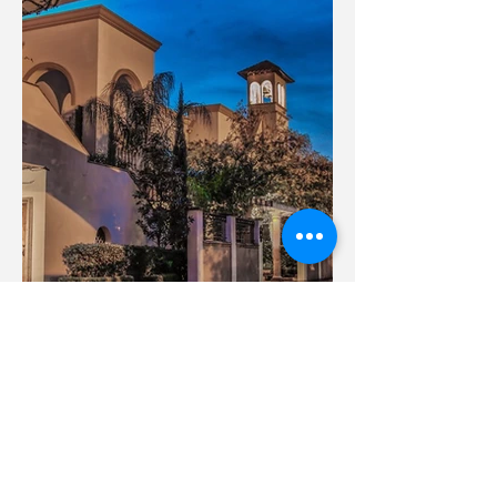
休斯頓小超模大賽little
model fashion show在The
Bell Tower on 34th完美謝
幕--美國婚典頻道