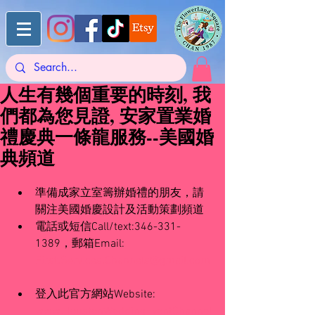
人生有幾個重要的時刻, 我
們都為您見證, 安家置業婚
禮慶典一條龍服務--美國婚
典頻道
準備成家立室籌辦婚禮的朋友，請
關注美國婚慶設計及活動策劃頻道  
電話或短信Call/text:346-331-
1389，郵箱Email: 
First.Services.Channels@gmail.com
登入此官方網站Website: 
www.HoustonWeddingEventChannel