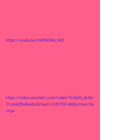
https://youtu.be/mRMe5Ax_KdY
https://video.wixstatic.com/video/9c6b33_dc0d
31c6d45548e6843cfaa31c020159/480p/mp4/file
.mp4