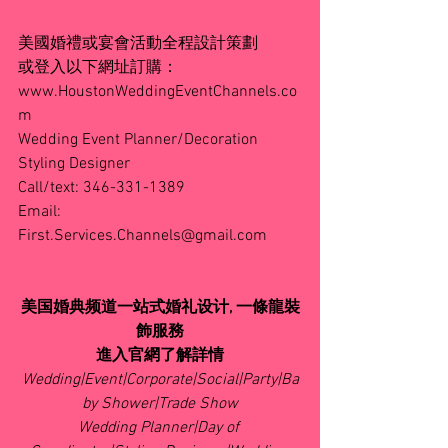
美國婚禮或宴會活動全程設計策劃
或登入以下網址訂購：
www.HoustonWeddingEventChannels.co
m
Wedding Event Planner/Decoration 
Styling Designer 
Call/text: 346-331-1389
Email: 
First.Services.Channels@gmail.com
美国婚典频道一站式婚礼设计, 一條龍裝
飾服務
進入官網了解詳情
Wedding|Event|Corporate|Social|Party|Ba
by Shower|Trade Show
Wedding Planner|Day of 