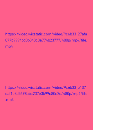
https://video.wixstatic.com/video/9c6b33_27afa
877b9994bd0b348c3a774b23777/480p/mp4/file.
mp4
https://video.wixstatic.com/video/9c6b33_e107
caf1e8d5498abc237e3b99c80c2c/480p/mp4/file
.mp4